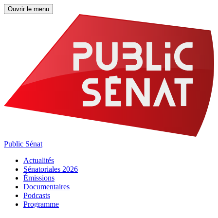
Ouvrir le menu
Public Sénat
Actualités
Sénatoriales 2026
Émissions
Documentaires
Podcasts
Programme