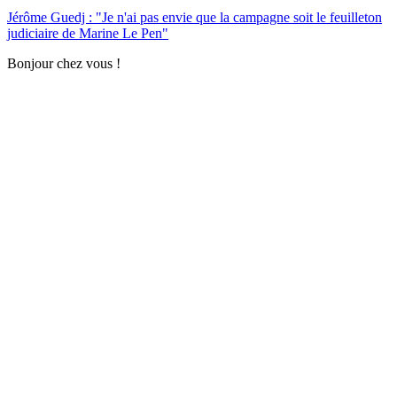
Jérôme Guedj : "Je n'ai pas envie que la campagne soit le feuilleton
judiciaire de Marine Le Pen"
Bonjour chez vous !