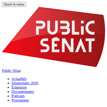
Ouvrir le menu
Public Sénat
Actualités
Sénatoriales 2026
Émissions
Documentaires
Podcasts
Programme