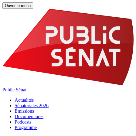
Ouvrir le menu
Public Sénat
Actualités
Sénatoriales 2026
Émissions
Documentaires
Podcasts
Programme