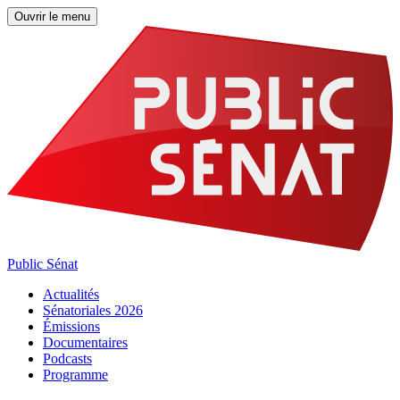
Ouvrir le menu
Public Sénat
Actualités
Sénatoriales 2026
Émissions
Documentaires
Podcasts
Programme