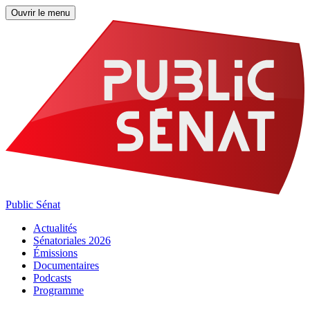
Ouvrir le menu
Public Sénat
Actualités
Sénatoriales 2026
Émissions
Documentaires
Podcasts
Programme