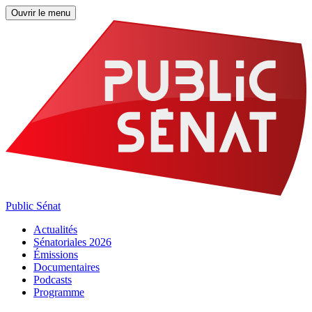
Ouvrir le menu
Public Sénat
Actualités
Sénatoriales 2026
Émissions
Documentaires
Podcasts
Programme