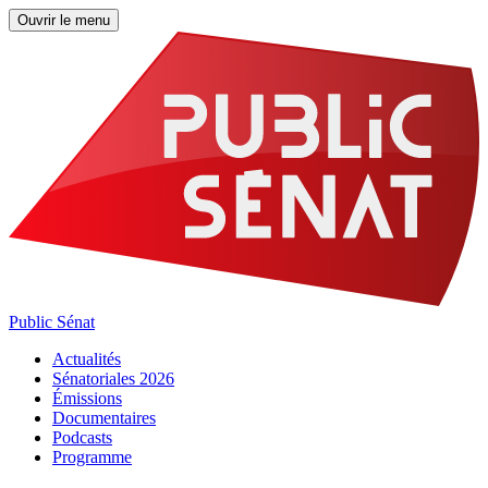
Ouvrir le menu
Public Sénat
Actualités
Sénatoriales 2026
Émissions
Documentaires
Podcasts
Programme