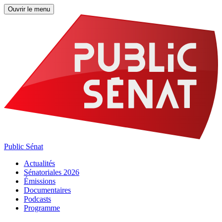
Ouvrir le menu
Public Sénat
Actualités
Sénatoriales 2026
Émissions
Documentaires
Podcasts
Programme