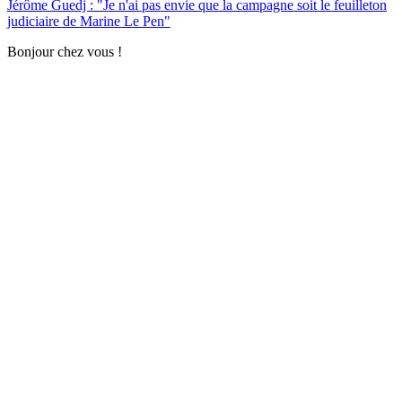
Jérôme Guedj : "Je n'ai pas envie que la campagne soit le feuilleton
judiciaire de Marine Le Pen"
Bonjour chez vous !