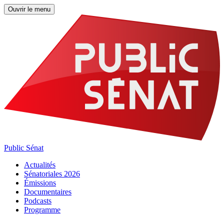
Ouvrir le menu
Public Sénat
Actualités
Sénatoriales 2026
Émissions
Documentaires
Podcasts
Programme