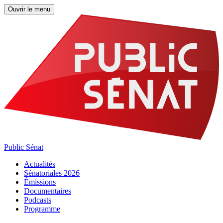
Ouvrir le menu
Public Sénat
Actualités
Sénatoriales 2026
Émissions
Documentaires
Podcasts
Programme