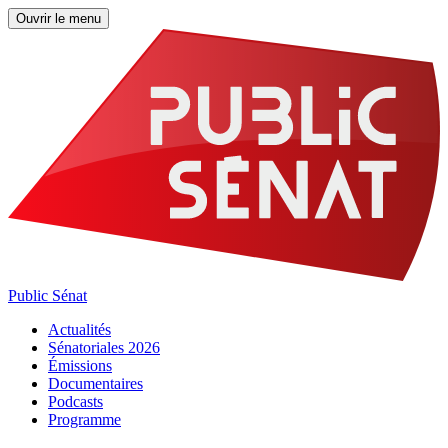
Ouvrir le menu
Public Sénat
Actualités
Sénatoriales 2026
Émissions
Documentaires
Podcasts
Programme