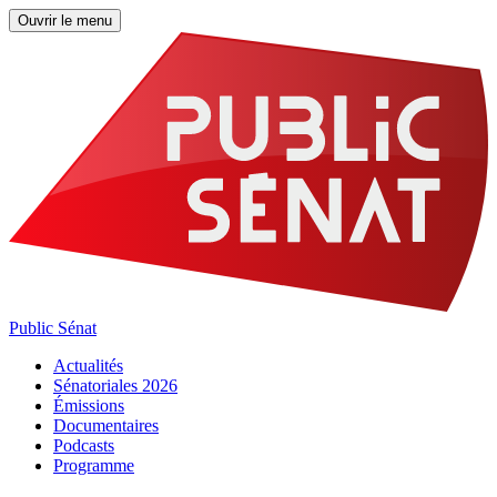
Ouvrir le menu
Public Sénat
Actualités
Sénatoriales 2026
Émissions
Documentaires
Podcasts
Programme