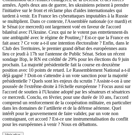
armées. Après deux ans de guerre, les ukrainiens peinent à prendre
l'initiative sur le front et réclame plus d'aides internationales qui
tardent à venir. En France les cyberattaques imputables à la Russie
se multiplient. Dans ce contexte, l'Assemblée nationale (ce mardi) et
le Sénat (ce mercredi) ont largement voté en faveur de l'accord
bilatéral avec l'Ukraine. Ceux qui ne le votent pas entretiennent-ils
une ambiguïté avec le régime de Poutine¿? Est-ce que la France en
fait assez ? Ce vote a-t-il une intention électoraliste ? Enfin, dans le
Club des Territoires, le premier grand débat des européennes aura
lieu ce jeudi à 17h sur l'antenne de Public Sénat. Selon un récent
sondage Ifop, le RN est crédité de 29% pour les élections du 9 juin
prochain. La majorité présidentielle fait la course en deuxième
position avec 10 points de retard. Le Rassemblement National a-t-il
déjà gagné ? Doit-on s'attendre à un vote sanction pour la majorité
présidentielle ? Quels sont les enjeux du scrutin ? Assiste-t-on à une
poussée de l'extrême-droite à l'échelle européenne ? Focus aussi sur
l'accord de soutien à l'Ukraine adopté par les sénateurs et sénatrices
ce mercredi. Conclu, en février, pour une durée de 10 ans, l'accord
comprend un renforcement de la coopération militaire, en particulier
dans les domaines de l’artillerie et de la défense aérienne. Quel
intérêt pour le gouvernement de faire valider, par un vote non
contraignant, cet accord ? Est-ce une instrumentalisation du conflit
pour les européennes à venir ? Nous en débattons.