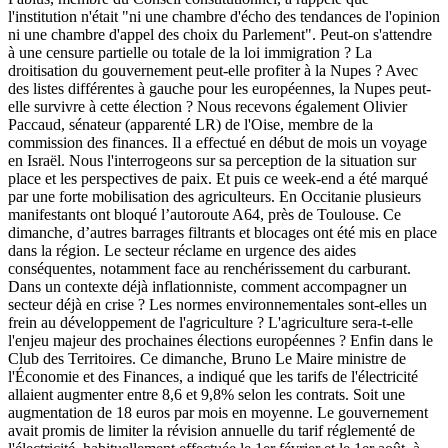
l'institution n'était "ni une chambre d'écho des tendances de l'opinion
ni une chambre d'appel des choix du Parlement". Peut-on s'attendre
à une censure partielle ou totale de la loi immigration ? La
droitisation du gouvernement peut-elle profiter à la Nupes ? Avec
des listes différentes à gauche pour les européennes, la Nupes peut-
elle survivre à cette élection ? Nous recevons également Olivier
Paccaud, sénateur (apparenté LR) de l'Oise, membre de la
commission des finances. Il a effectué en début de mois un voyage
en Israël. Nous l'interrogeons sur sa perception de la situation sur
place et les perspectives de paix. Et puis ce week-end a été marqué
par une forte mobilisation des agriculteurs. En Occitanie plusieurs
manifestants ont bloqué l’autoroute A64, près de Toulouse. Ce
dimanche, d’autres barrages filtrants et blocages ont été mis en place
dans la région. Le secteur réclame en urgence des aides
conséquentes, notamment face au renchérissement du carburant.
Dans un contexte déjà inflationniste, comment accompagner un
secteur déjà en crise ? Les normes environnementales sont-elles un
frein au développement de l'agriculture ? L'agriculture sera-t-elle
l'enjeu majeur des prochaines élections européennes ? Enfin dans le
Club des Territoires. Ce dimanche, Bruno Le Maire ministre de
l'Économie et des Finances, a indiqué que les tarifs de l'électricité
allaient augmenter entre 8,6 et 9,8% selon les contrats. Soit une
augmentation de 18 euros par mois en moyenne. Le gouvernement
avait promis de limiter la révision annuelle du tarif réglementé de