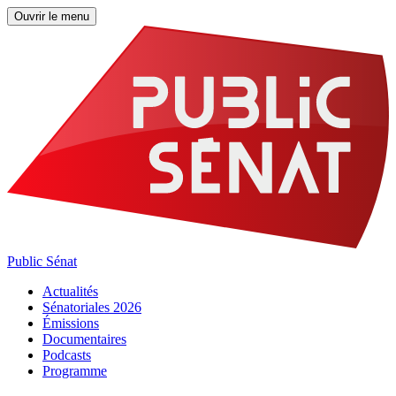
Ouvrir le menu
Public Sénat
Actualités
Sénatoriales 2026
Émissions
Documentaires
Podcasts
Programme