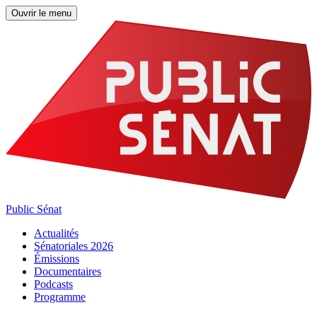
Ouvrir le menu
Public Sénat
Actualités
Sénatoriales 2026
Émissions
Documentaires
Podcasts
Programme