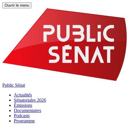
Ouvrir le menu
Public Sénat
Actualités
Sénatoriales 2026
Émissions
Documentaires
Podcasts
Programme