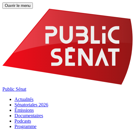
Ouvrir le menu
Public Sénat
Actualités
Sénatoriales 2026
Émissions
Documentaires
Podcasts
Programme