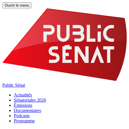
Ouvrir le menu
Public Sénat
Actualités
Sénatoriales 2026
Émissions
Documentaires
Podcasts
Programme