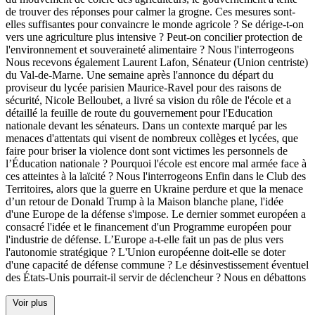
de trouver des réponses pour calmer la grogne. Ces mesures sont-
elles suffisantes pour convaincre le monde agricole ? Se dérige-t-on
vers une agriculture plus intensive ? Peut-on concilier protection de
l'environnement et souveraineté alimentaire ? Nous l'interrogeons
Nous recevons également Laurent Lafon, Sénateur (Union centriste)
du Val-de-Marne. Une semaine après l'annonce du départ du
proviseur du lycée parisien Maurice-Ravel pour des raisons de
sécurité, Nicole Belloubet, a livré sa vision du rôle de l'école et a
détaillé la feuille de route du gouvernement pour l'Education
nationale devant les sénateurs. Dans un contexte marqué par les
menaces d'attentats qui visent de nombreux collèges et lycées, que
faire pour briser la violence dont sont victimes les personnels de
l’Éducation nationale ? Pourquoi l'école est encore mal armée face à
ces atteintes à la laïcité ? Nous l'interrogeons Enfin dans le Club des
Territoires, alors que la guerre en Ukraine perdure et que la menace
d’un retour de Donald Trump à la Maison blanche plane, l'idée
d'une Europe de la défense s'impose. Le dernier sommet européen a
consacré l'idée et le financement d'un Programme européen pour
l'industrie de défense. L’Europe a-t-elle fait un pas de plus vers
l'autonomie stratégique ? L'Union européenne doit-elle se doter
d'une capacité de défense commune ? Le désinvestissement éventuel
des États-Unis pourrait-il servir de déclencheur ? Nous en débattons
Voir plus