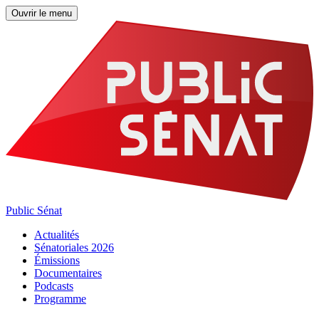
Ouvrir le menu
Public Sénat
Actualités
Sénatoriales 2026
Émissions
Documentaires
Podcasts
Programme