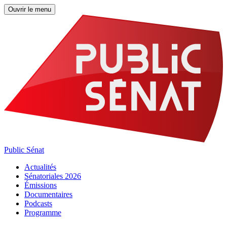
Ouvrir le menu
Public Sénat
Actualités
Sénatoriales 2026
Émissions
Documentaires
Podcasts
Programme