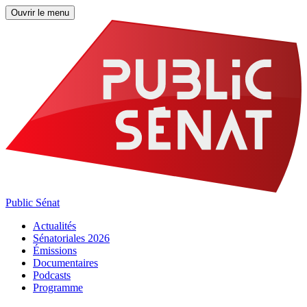
Ouvrir le menu
Public Sénat
Actualités
Sénatoriales 2026
Émissions
Documentaires
Podcasts
Programme