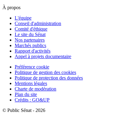
À propos
L'équipe
Conseil d'administration
Comité d'éthique
Le site du Sénat
Nos partenaires
Marchés publics
Rapport d'activités
Appel à projets documentaire
Préférence cookie
Politique de gestion des cookies
Politique de protection des données
Mentions légales
Charte de modération
Plan du site
Crédits : GO&UP
© Public Sénat - 2026