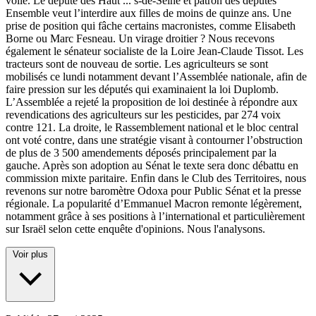
voile. Le député des Haut
...
s-de-Seine et patron des députés
Ensemble veut l’interdire aux filles de moins de quinze ans. Une
prise de position qui fâche certains macronistes, comme Elisabeth
Borne ou Marc Fesneau. Un virage droitier ? Nous recevons
également le sénateur socialiste de la Loire Jean-Claude Tissot. Les
tracteurs sont de nouveau de sortie. Les agriculteurs se sont
mobilisés ce lundi notamment devant l’Assemblée nationale, afin de
faire pression sur les députés qui examinaient la loi Duplomb.
L’Assemblée a rejeté la proposition de loi destinée à répondre aux
revendications des agriculteurs sur les pesticides, par 274 voix
contre 121. La droite, le Rassemblement national et le bloc central
ont voté contre, dans une stratégie visant à contourner l’obstruction
de plus de 3 500 amendements déposés principalement par la
gauche. Après son adoption au Sénat le texte sera donc débattu en
commission mixte paritaire. Enfin dans le Club des Territoires, nous
revenons sur notre baromètre Odoxa pour Public Sénat et la presse
régionale. La popularité d’Emmanuel Macron remonte légèrement,
notamment grâce à ses positions à l’international et particulièrement
sur Israël selon cette enquête d'opinions. Nous l'analysons.
Voir plus