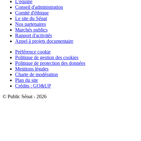
L'équipe
Conseil d'administration
Comité d'éthique
Le site du Sénat
Nos partenaires
Marchés publics
Rapport d'activités
Appel à projets documentaire
Préférence cookie
Politique de gestion des cookies
Politique de protection des données
Mentions légales
Charte de modération
Plan du site
Crédits : GO&UP
© Public Sénat - 2026