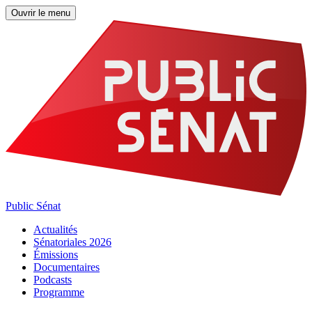
Ouvrir le menu
Public Sénat
Actualités
Sénatoriales 2026
Émissions
Documentaires
Podcasts
Programme