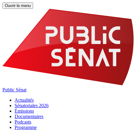
Ouvrir le menu
Public Sénat
Actualités
Sénatoriales 2026
Émissions
Documentaires
Podcasts
Programme