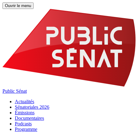
Ouvrir le menu
Public Sénat
Actualités
Sénatoriales 2026
Émissions
Documentaires
Podcasts
Programme