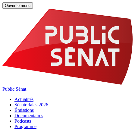
Ouvrir le menu
Public Sénat
Actualités
Sénatoriales 2026
Émissions
Documentaires
Podcasts
Programme