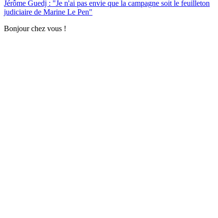
Jérôme Guedj : "Je n'ai pas envie que la campagne soit le feuilleton
judiciaire de Marine Le Pen"
Bonjour chez vous !