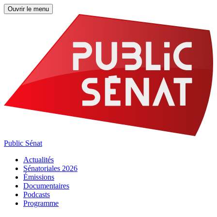
Ouvrir le menu
Public Sénat
Actualités
Sénatoriales 2026
Émissions
Documentaires
Podcasts
Programme