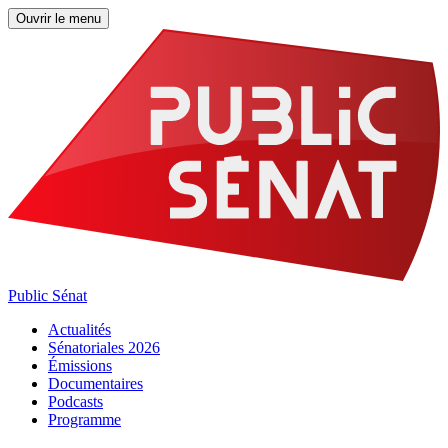
Ouvrir le menu
Public Sénat
Actualités
Sénatoriales 2026
Émissions
Documentaires
Podcasts
Programme