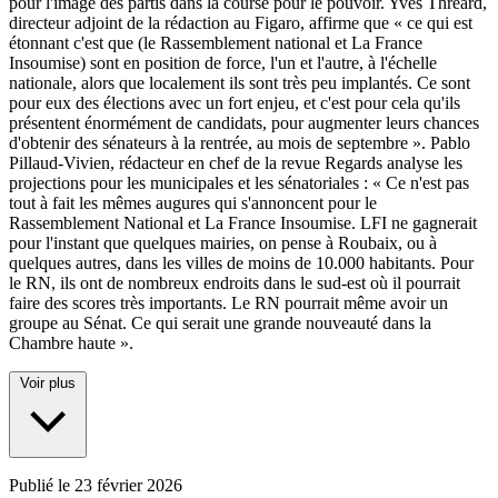
pour l'image des partis dans la course pour le pouvoir. Yves Thréard,
directeur adjoint de la rédaction au Figaro, affirme que « ce qui est
étonnant c'est que (le Rassemblement national et La France
Insoumise) sont en position de force, l'un et l'autre, à l'échelle
nationale, alors que localement ils sont très peu implantés. Ce sont
pour eux des élections avec un fort enjeu, et c'est pour cela qu'ils
présentent énormément de candidats, pour augmenter leurs chances
d'obtenir des sénateurs à la rentrée, au mois de septembre ». Pablo
Pillaud-Vivien, rédacteur en chef de la revue Regards analyse les
projections pour les municipales et les sénatoriales : « Ce n'est pas
tout à fait les mêmes augures qui s'annoncent pour le
Rassemblement National et La France Insoumise. LFI ne gagnerait
pour l'instant que quelques mairies, on pense à Roubaix, ou à
quelques autres, dans les villes de moins de 10.000 habitants. Pour
le RN, ils ont de nombreux endroits dans le sud-est où il pourrait
faire des scores très importants. Le RN pourrait même avoir un
groupe au Sénat. Ce qui serait une grande nouveauté dans la
Chambre haute ».
Voir plus
Publié le
23 février 2026