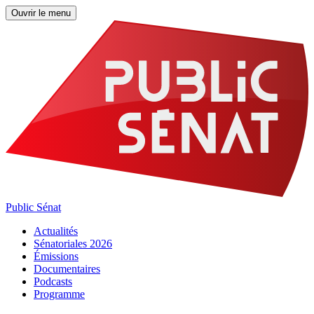
Ouvrir le menu
Public Sénat
Actualités
Sénatoriales 2026
Émissions
Documentaires
Podcasts
Programme