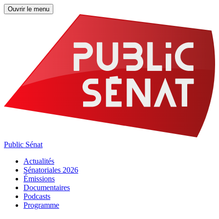
Ouvrir le menu
Public Sénat
Actualités
Sénatoriales 2026
Émissions
Documentaires
Podcasts
Programme