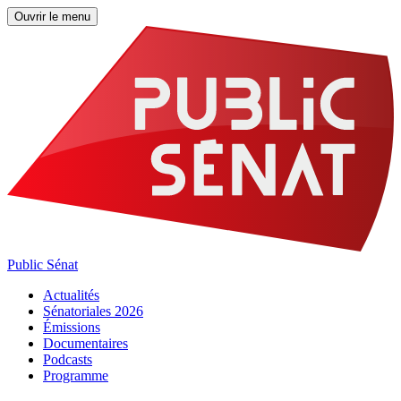
Ouvrir le menu
Public Sénat
Actualités
Sénatoriales 2026
Émissions
Documentaires
Podcasts
Programme