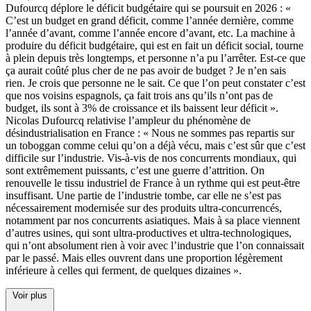
Dufourcq déplore le déficit budgétaire qui se poursuit en 2026 : «
C’est un budget en grand déficit, comme l’année dernière, comme
l’année d’avant, comme l’année encore d’avant, etc. La machine à
produire du déficit budgétaire, qui est en fait un déficit social, tourne
à plein depuis très longtemps, et personne n’a pu l’arrêter. Est-ce que
ça aurait coûté plus cher de ne pas avoir de budget ? Je n’en sais
rien. Je crois que personne ne le sait. Ce que l’on peut constater c’est
que nos voisins espagnols, ça fait trois ans qu’ils n’ont pas de
budget, ils sont à 3% de croissance et ils baissent leur déficit ».
Nicolas Dufourcq relativise l’ampleur du phénomène de
désindustrialisation en France : « Nous ne sommes pas repartis sur
un toboggan comme celui qu’on a déjà vécu, mais c’est sûr que c’est
difficile sur l’industrie. Vis-à-vis de nos concurrents mondiaux, qui
sont extrêmement puissants, c’est une guerre d’attrition. On
renouvelle le tissu industriel de France à un rythme qui est peut-être
insuffisant. Une partie de l’industrie tombe, car elle ne s’est pas
nécessairement modernisée sur des produits ultra-concurrencés,
notamment par nos concurrents asiatiques. Mais à sa place viennent
d’autres usines, qui sont ultra-productives et ultra-technologiques,
qui n’ont absolument rien à voir avec l’industrie que l’on connaissait
par le passé. Mais elles ouvrent dans une proportion légèrement
inférieure à celles qui ferment, de quelques dizaines ».
Voir plus