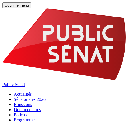
Ouvrir le menu
Public Sénat
Actualités
Sénatoriales 2026
Émissions
Documentaires
Podcasts
Programme