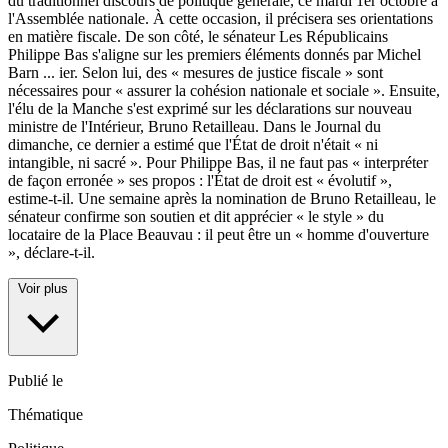
du traditionnel discours de politique générale, ce mardi 1er octobre à
l'Assemblée nationale. À cette occasion, il précisera ses orientations
en matière fiscale. De son côté, le sénateur Les Républicains
Philippe Bas s'aligne sur les premiers éléments donnés par Michel
Barn
...
ier. Selon lui, des « mesures de justice fiscale » sont
nécessaires pour « assurer la cohésion nationale et sociale ». Ensuite,
l'élu de la Manche s'est exprimé sur les déclarations sur nouveau
ministre de l'Intérieur, Bruno Retailleau. Dans le Journal du
dimanche, ce dernier a estimé que l'État de droit n'était « ni
intangible, ni sacré ». Pour Philippe Bas, il ne faut pas « interpréter
de façon erronée » ses propos : l'État de droit est « évolutif »,
estime-t-il. Une semaine après la nomination de Bruno Retailleau, le
sénateur confirme son soutien et dit apprécier « le style » du
locataire de la Place Beauvau : il peut être un « homme d'ouverture
», déclare-t-il.
Voir plus
Publié le
Thématique