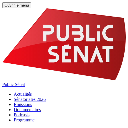
Ouvrir le menu
Public Sénat
Actualités
Sénatoriales 2026
Émissions
Documentaires
Podcasts
Programme