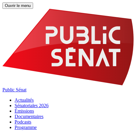
Ouvrir le menu
Public Sénat
Actualités
Sénatoriales 2026
Émissions
Documentaires
Podcasts
Programme