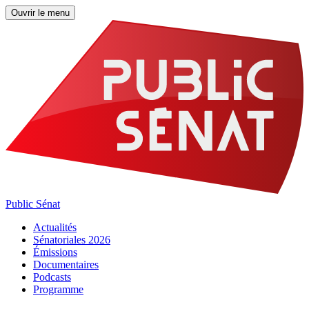
Ouvrir le menu
Public Sénat
Actualités
Sénatoriales 2026
Émissions
Documentaires
Podcasts
Programme