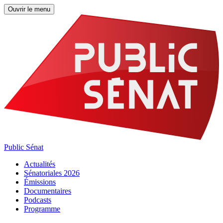
Ouvrir le menu
Public Sénat
Actualités
Sénatoriales 2026
Émissions
Documentaires
Podcasts
Programme