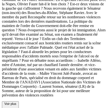
la Nupes, Olivier Faure fait-il le bon choix ? Est-ce deux visions de
la gauche qui s'affrontent ? Nous recevons également le Sénateur
(non-inscrit) des Bouches-du-Rhône, Stéphane Ravier. Avec le
membre du parti Reconquête retour sur les nombreuses violences
constatées lors des dernières manifestations. La politique du
maintien de l'ordre du Gouvernement doit-elle être remise en
question ? Nous évoquerons aussi le projet de loi immigration. Alors
qu'il devait être examiné au Sénat, son examen a finalement été
reporté. Verra-t-il le jour ? Enfin un club des Territoires
exclusivement consacré aux homicides routiers remis sur la scène
médiatique avec l'affaire Palmade. Quel est l'état actuel de la
législation ? Faut-il alourdir les peines pour les conducteurs
responsables d'accidents mortels sous l'emprise de l'alcool ou de
stupéfiants ? Pour en débattre nous accueillons : - Isabelle Alléno,
mère d'Antoine, tué par un chauffard l'année dernière. et vice-
présidente d'une association venant en aides aux familles victimes
d'accidents de la route. - Maître Vincent Julé-Parade, avocat au
Barreau de Paris, spécialisé en droit du dommage corporel et
Membre de l'ANADAVI (Association Nationale des Victimes de
Dommages Corporels) - Laurent Somon, sénateur (LR) de la
Somme, auteur de la proposition de loi pour une meilleure
prévention des violences routières
Voir plus