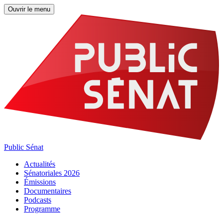
Ouvrir le menu
Public Sénat
Actualités
Sénatoriales 2026
Émissions
Documentaires
Podcasts
Programme