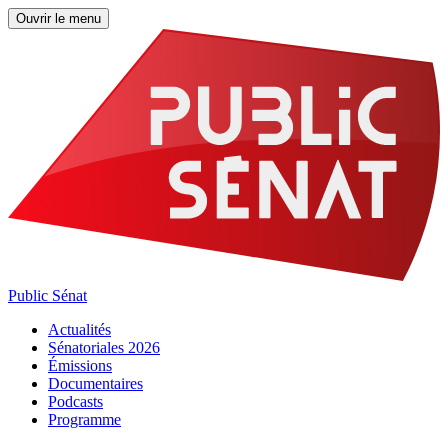
Ouvrir le menu
Public Sénat
Actualités
Sénatoriales 2026
Émissions
Documentaires
Podcasts
Programme