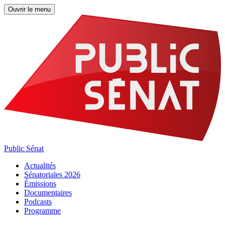
Ouvrir le menu
Public Sénat
Actualités
Sénatoriales 2026
Émissions
Documentaires
Podcasts
Programme