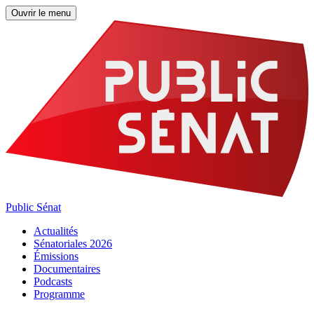
Ouvrir le menu
Public Sénat
Actualités
Sénatoriales 2026
Émissions
Documentaires
Podcasts
Programme