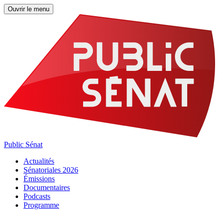
Ouvrir le menu
Public Sénat
Actualités
Sénatoriales 2026
Émissions
Documentaires
Podcasts
Programme