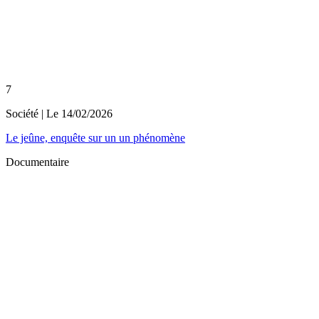
7
Société
| Le
14/02/2026
Le jeûne, enquête sur un un phénomène
Documentaire