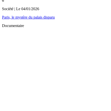
6
Société
| Le
04/01/2026
Paris, le mystère du palais disparu
Documentaire