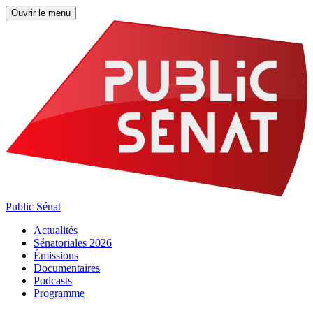
Ouvrir le menu
Public Sénat
Actualités
Sénatoriales 2026
Émissions
Documentaires
Podcasts
Programme