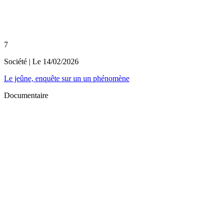
7
Société
| Le
14/02/2026
Le jeûne, enquête sur un un phénomène
Documentaire