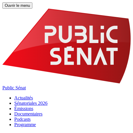
Ouvrir le menu
Public Sénat
Actualités
Sénatoriales 2026
Émissions
Documentaires
Podcasts
Programme