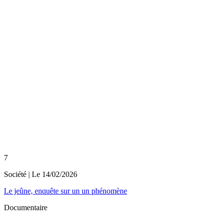
7
Société
| Le
14/02/2026
Le jeûne, enquête sur un un phénomène
Documentaire