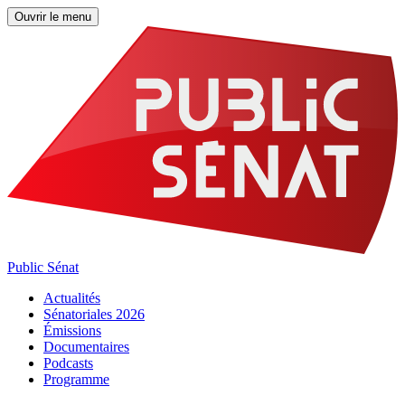
Ouvrir le menu
Public Sénat
Actualités
Sénatoriales 2026
Émissions
Documentaires
Podcasts
Programme