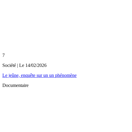
7
Société
| Le
14/02/2026
Le jeûne, enquête sur un un phénomène
Documentaire