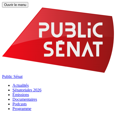
Ouvrir le menu
Public Sénat
Actualités
Sénatoriales 2026
Émissions
Documentaires
Podcasts
Programme