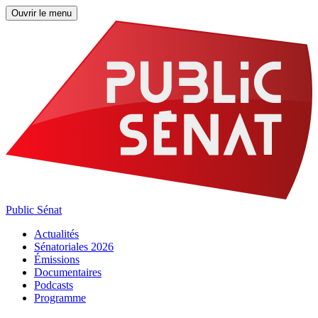
Ouvrir le menu
Public Sénat
Actualités
Sénatoriales 2026
Émissions
Documentaires
Podcasts
Programme