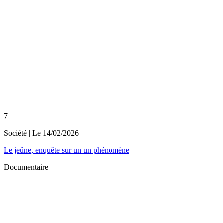
7
Société
| Le
14/02/2026
Le jeûne, enquête sur un un phénomène
Documentaire