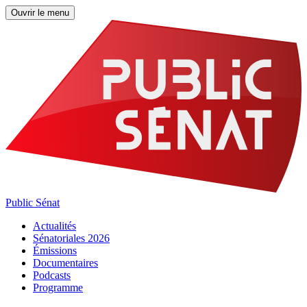
Ouvrir le menu
Public Sénat
Actualités
Sénatoriales 2026
Émissions
Documentaires
Podcasts
Programme