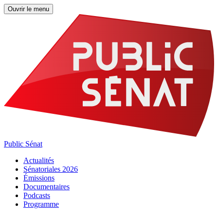
Ouvrir le menu
Public Sénat
Actualités
Sénatoriales 2026
Émissions
Documentaires
Podcasts
Programme