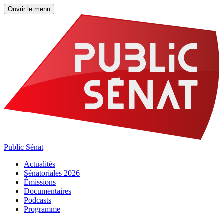
Ouvrir le menu
Public Sénat
Actualités
Sénatoriales 2026
Émissions
Documentaires
Podcasts
Programme