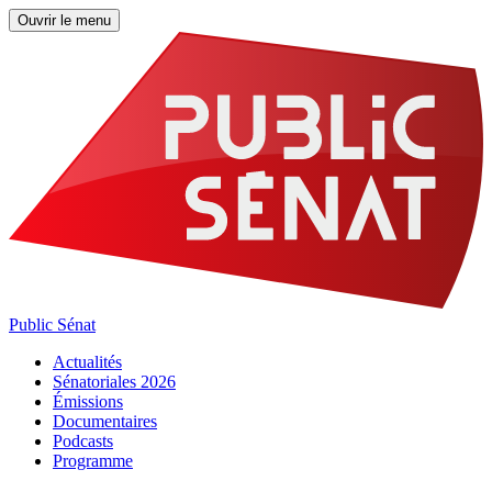
Ouvrir le menu
Public Sénat
Actualités
Sénatoriales 2026
Émissions
Documentaires
Podcasts
Programme