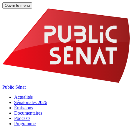
Ouvrir le menu
Public Sénat
Actualités
Sénatoriales 2026
Émissions
Documentaires
Podcasts
Programme