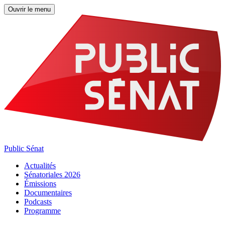
Ouvrir le menu
Public Sénat
Actualités
Sénatoriales 2026
Émissions
Documentaires
Podcasts
Programme